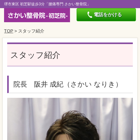
堺市東区 初芝駅徒歩3分「腰痛専門 さかい整骨院」
電話をかける
TOP
> スタッフ紹介
スタッフ紹介
院長 阪井 成紀（さかい なりき）